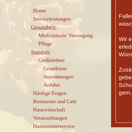
Home
Fall
Serviceleistungen
wasch
Gesundheit:
Medizinische Versorgung
Wir e
Pflege
erled
Standort:
Wüns
Großziethen
Grundrisse
Zusä
Ausstattungen
gebe
Anfahrt
Schuh
gern.
Häufige Fragen
Restaurant und Cafe
Hauswirtschaft
Veranstaltungen
Hausmeisterservice